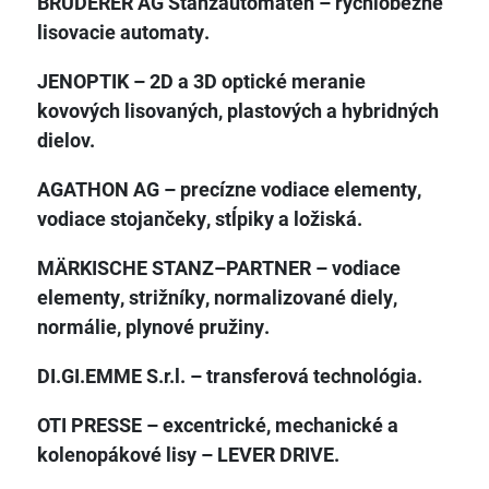
BRUDERER AG Stanzautomaten – rýchlobežné
lisovacie automaty.
JENOPTIK – 2D a 3D optické meranie
kovových lisovaných, plastových a hybridných
dielov.
AGATHON AG – precízne vodiace elementy,
vodiace stojančeky, stĺpiky a ložiská.
MÄRKISCHE STANZ–PARTNER – vodiace
elementy, strižníky, normalizované diely,
normálie, plynové pružiny.
DI.GI.EMME S.r.l. – transferová technológia.
OTI PRESSE – excentrické, mechanické a
kolenopákové lisy – LEVER DRIVE.